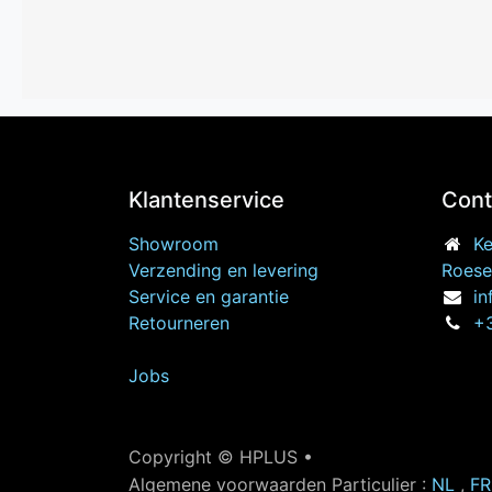
Klantenservice
Cont
Showroom
Ke
Verzending en levering
Roese
Service en garantie
in
Retourneren
+3
Jobs
Copyright © HPLUS •
Algemene voorwaarden Particulier :
NL
,
FR