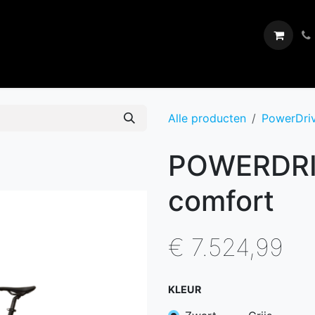
Dealers
Showroom
Over
Blog
Evenementen
Alle producten
PowerDri
POWERDRIV
comfort
€
7.524,99
KLEUR