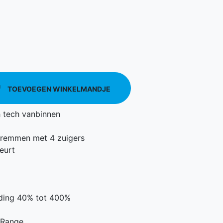
TOEVOEGEN WINKELMANDJE
h tech vanbinnen
e remmen met 4 zuigers
eurt
ding 40% tot 400%
 Range