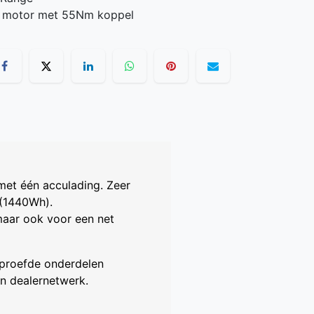
el motor met 55Nm koppel
met één acculading. Zeer
 (1440Wh).
maar ook voor een net
eproefde onderdelen
n dealernetwerk.