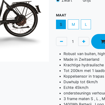
Zwart
Grijs
MAAT
S
M
L
Robust van buiten, hig
Made in Zwitserland
Krachtige hydraulisch
Tot 200km met 1 laadb
Koppelsensor in trapas
Duwhulp tot 6km/h
Echte 45km/h
ondersteunings verhou
3 frame maten S , L , M
1400Wh Batterij , Long