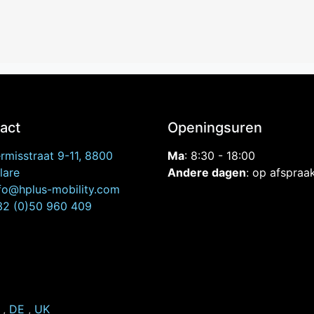
act
Openingsuren
rmisstraat
9-11, 8800
Ma
: 8:30 - 18:00
lare
Andere dagen
: op afspraa
fo@hplus-mobility.com
2 (0)50 960 409
,
DE
,
UK