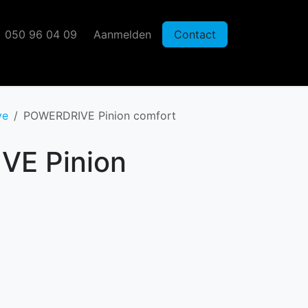
050 96 04 09
Aanmelden
Contact
ve
POWERDRIVE Pinion comfort
E Pinion