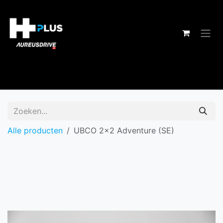
Overslaan naar inhoud
Alle producten
UBCO 2x2 Adventure (SE)