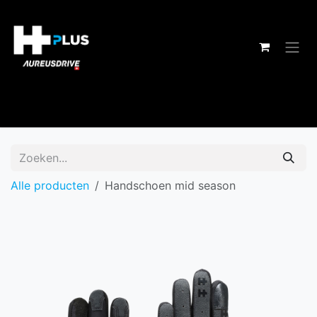
Overslaan naar inhoud
Alle producten
Handschoen mid season