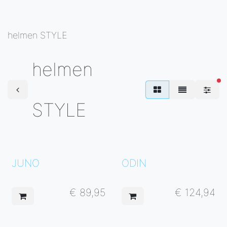
helmen STYLE
helmen
ac
STYLE
JUNO
ODIN
€
89,95
€
124,94