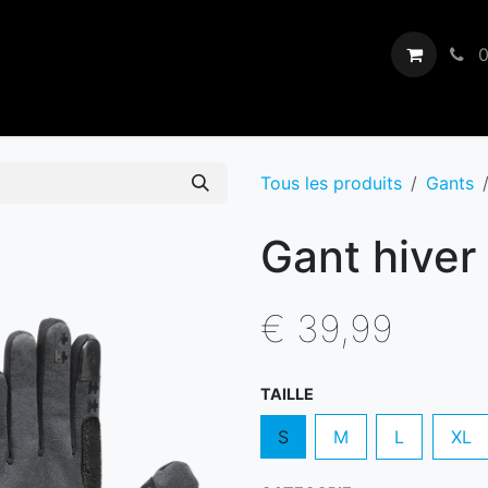
Revendeurs
Showroom
Nous
Blogs
Événements
0
Tous les produits
Gants
Gant hiver 
€
39,99
TAILLE
S
M
L
XL