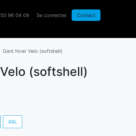
50 96 04 09
Se connecter
Contact
Gant hiver Velo (softshell)
Velo (softshell)
XXL