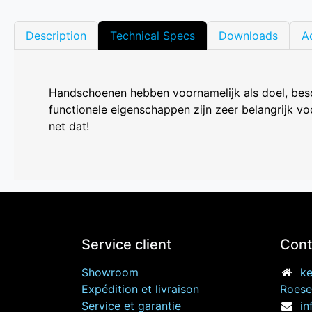
Description
Technical Specs
Downloads
A
Handschoenen hebben voornamelijk als doel, bes
functionele eigenschappen zijn zeer belangrijk vo
net dat!
Service client
Cont
Showroom
ke
Expédition et livraison
Roese
Service et garantie
in