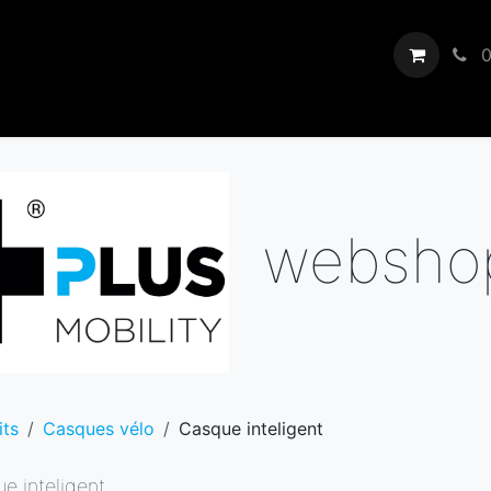
Revendeurs
Showroom
Nous
Blogs
Événements
0
websho
its
Casques vélo
Casque inteligent
e inteligent