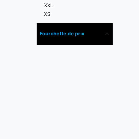
XXL
XS
Fourchette de prix