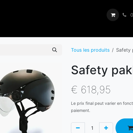
Revendeurs
Showroom
Nous
Blogs
Événements
0
Tous les produits
Safety
Safety pak
€
618,95
Le prix final peut varier en fonc
paiement.