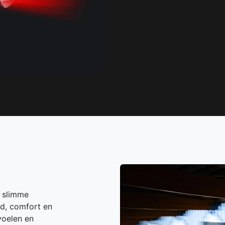
: slimme
id, comfort en
voelen en