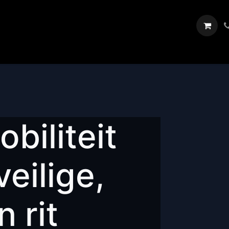
Dealers
Showroom
Over
Blog
Veranstaltungen
biliteit
eilige,
 rit