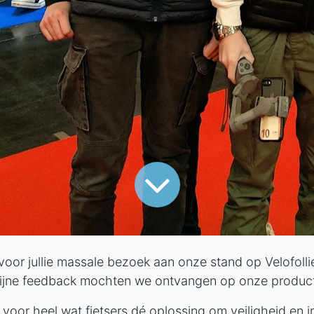
or jullie massale bezoek aan onze stand op Velofollies
fijne feedback mochten we ontvangen op onze produc
t voor heel wat fietsers dé oplossing om veiligheid en 