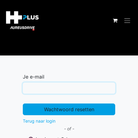
Overslaan naar inhoud
Je e-mail
Wachtwoord resetten
Terug naar login
- of -