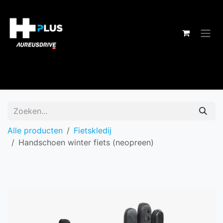
Overslaan naar inhoud
Alle producten
Fietskledij
Handschoen winter fiets (neopreen)