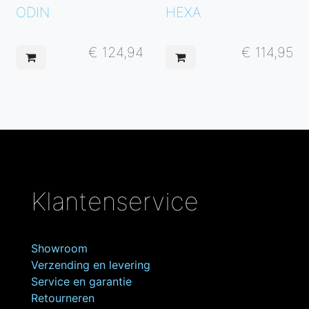
ODIN
HEXA
€
124,94
€
114,95
Klantenservice
Showroom
Verzending en levering
Service en garantie
Retourneren