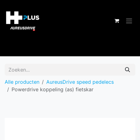
Overslaan naar inhoud
Alle producten
AureusDrive speed pedelecs
Powerdrive koppeling (as) fietskar