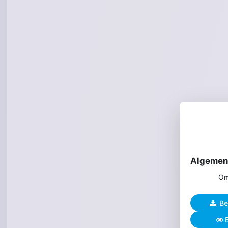
Om
Be
B